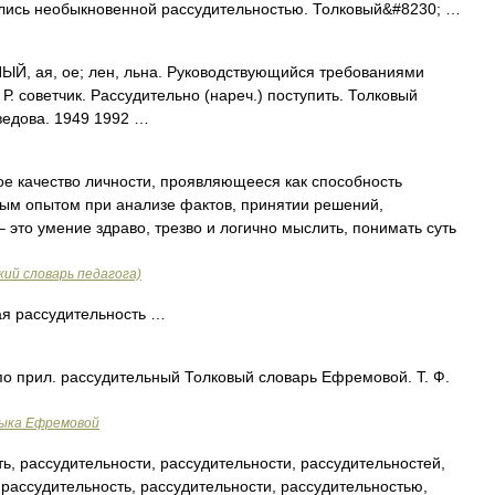
чались необыкновенной рассудительностью. Толковый&#8230; …
, ая, ое; лен, льна. Руководствующийся требованиями
Р. советчик. Рассудительно (нареч.) поступить. Толковый
ведова. 1949 1992 …
е качество личности, проявляющееся как способность
ным опытом при анализе фактов, принятии решений,
 это умение здраво, трезво и логично мыслить, понимать суть
ий словарь педагога)
я рассудительность …
по прил. рассудительный Толковый словарь Ефремовой. Т. Ф.
зыка Ефремовой
, рассудительности, рассудительности, рассудительностей,
 рассудительность, рассудительности, рассудительностью,