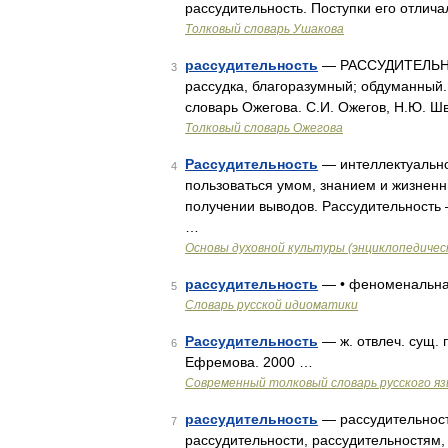
рассудительность. Поступки его отли
Толковый словарь Ушакова
рассудительность
— РАССУДИТЕЛЬНЫЙ
3
рассудка, благоразумный; обдуманный. 
словарь Ожегова. С.И. Ожегов, Н.Ю. Ш
Толковый словарь Ожегова
Рассудительность
— интеллектуально
4
пользоваться умом, знанием и жизнен
получении выводов. Рассудительность –
…
Основы духовной культуры (энциклопедическ
рассудительность
— • феноменальна
5
Словарь русской идиоматики
Рассудительность
— ж. отвлеч. сущ. 
6
Ефремова. 2000 …
Современный толковый словарь русского я
рассудительность
— рассудительность
7
рассудительности, рассудительностям,